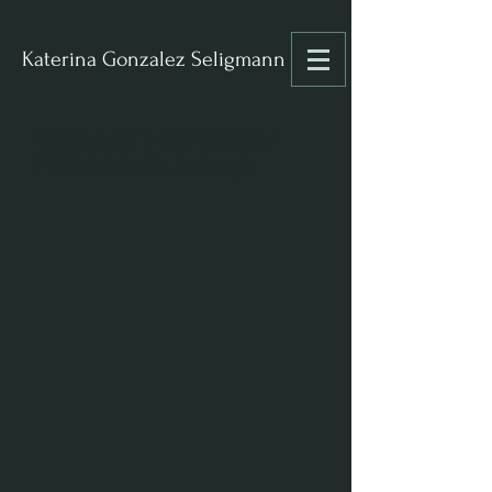
Katerina Gonzalez Seligmann
"PAPALOTE-PAPILLON,"
PTERODÁCTILO
(2009)