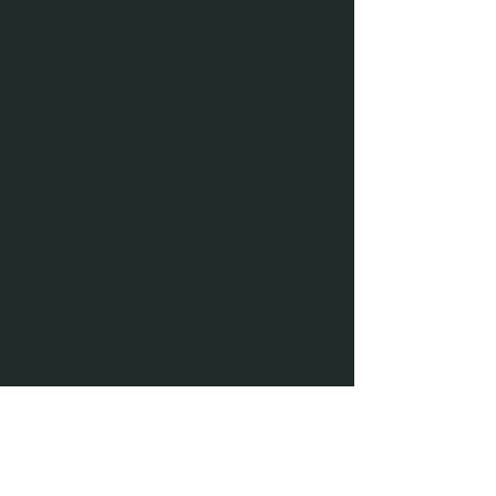
"Silex" & "Quisiera ocasionarte
Paris,"
Revista literaria la noria
(2012)